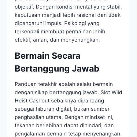
objektif. Dengan kondisi mental yang stabil,
keputusan menjadi lebih rasional dan tidak
dipengaruhi impuls. Psikologi yang
terkendali membuat permainan lebih
efektif, aman, dan menyenangkan.
Bermain Secara
Bertanggung Jawab
Panduan terakhir adalah selalu bermain
dengan sikap bertanggung jawab. Slot Wild
Heist Cashout sebaiknya dipandang
sebagai hiburan digital, bukan sumber
penghasilan utama. Dengan mindset ini,
tekanan berlebihan dapat dihindari, dan
pengalaman bermain tetap menyenangkan.