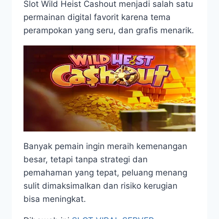
Slot Wild Heist Cashout menjadi salah satu
permainan digital favorit karena tema
perampokan yang seru, dan grafis menarik.
Banyak pemain ingin meraih kemenangan
besar, tetapi tanpa strategi dan
pemahaman yang tepat, peluang menang
sulit dimaksimalkan dan risiko kerugian
bisa meningkat.