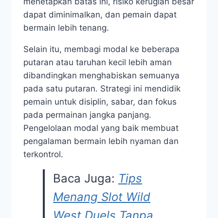
menetapkan batas ini, risiko kerugian besar
dapat diminimalkan, dan pemain dapat
bermain lebih tenang.
Selain itu, membagi modal ke beberapa
putaran atau taruhan kecil lebih aman
dibandingkan menghabiskan semuanya
pada satu putaran. Strategi ini mendidik
pemain untuk disiplin, sabar, dan fokus
pada permainan jangka panjang.
Pengelolaan modal yang baik membuat
pengalaman bermain lebih nyaman dan
terkontrol.
Baca Juga:
Tips
Menang Slot Wild
West Duels Tanpa