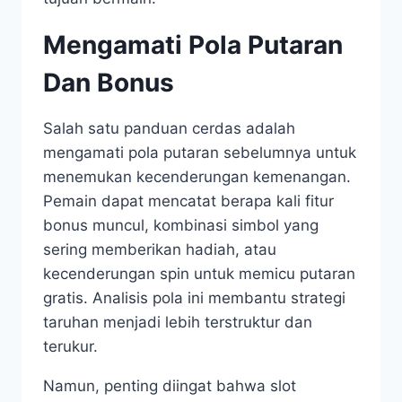
Mengamati Pola Putaran
Dan Bonus
Salah satu panduan cerdas adalah
mengamati pola putaran sebelumnya untuk
menemukan kecenderungan kemenangan.
Pemain dapat mencatat berapa kali fitur
bonus muncul, kombinasi simbol yang
sering memberikan hadiah, atau
kecenderungan spin untuk memicu putaran
gratis. Analisis pola ini membantu strategi
taruhan menjadi lebih terstruktur dan
terukur.
Namun, penting diingat bahwa slot