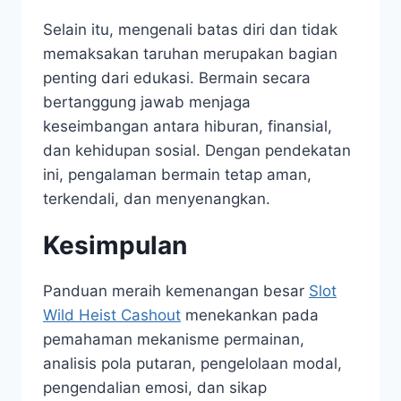
Selain itu, mengenali batas diri dan tidak
memaksakan taruhan merupakan bagian
penting dari edukasi. Bermain secara
bertanggung jawab menjaga
keseimbangan antara hiburan, finansial,
dan kehidupan sosial. Dengan pendekatan
ini, pengalaman bermain tetap aman,
terkendali, dan menyenangkan.
Kesimpulan
Panduan meraih kemenangan besar
Slot
Wild Heist Cashout
menekankan pada
pemahaman mekanisme permainan,
analisis pola putaran, pengelolaan modal,
pengendalian emosi, dan sikap