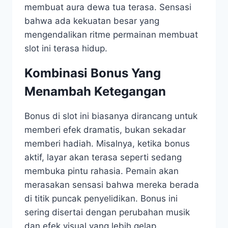
membuat aura dewa tua terasa. Sensasi
bahwa ada kekuatan besar yang
mengendalikan ritme permainan membuat
slot ini terasa hidup.
Kombinasi Bonus Yang
Menambah Ketegangan
Bonus di slot ini biasanya dirancang untuk
memberi efek dramatis, bukan sekadar
memberi hadiah. Misalnya, ketika bonus
aktif, layar akan terasa seperti sedang
membuka pintu rahasia. Pemain akan
merasakan sensasi bahwa mereka berada
di titik puncak penyelidikan. Bonus ini
sering disertai dengan perubahan musik
dan efek visual yang lebih gelap,