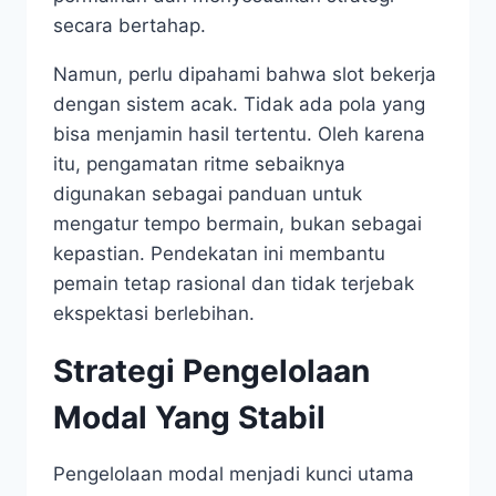
secara bertahap.
Namun, perlu dipahami bahwa slot bekerja
dengan sistem acak. Tidak ada pola yang
bisa menjamin hasil tertentu. Oleh karena
itu, pengamatan ritme sebaiknya
digunakan sebagai panduan untuk
mengatur tempo bermain, bukan sebagai
kepastian. Pendekatan ini membantu
pemain tetap rasional dan tidak terjebak
ekspektasi berlebihan.
Strategi Pengelolaan
Modal Yang Stabil
Pengelolaan modal menjadi kunci utama