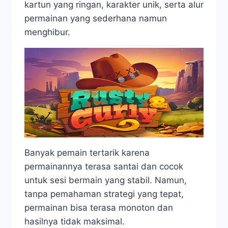
kartun yang ringan, karakter unik, serta alur
permainan yang sederhana namun
menghibur.
Banyak pemain tertarik karena
permainannya terasa santai dan cocok
untuk sesi bermain yang stabil. Namun,
tanpa pemahaman strategi yang tepat,
permainan bisa terasa monoton dan
hasilnya tidak maksimal.