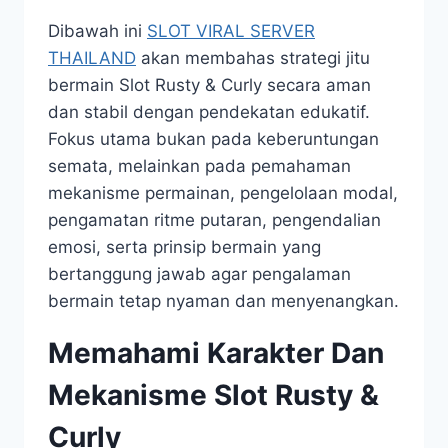
Dibawah ini
SLOT VIRAL SERVER
THAILAND
akan membahas strategi jitu
bermain Slot Rusty & Curly secara aman
dan stabil dengan pendekatan edukatif.
Fokus utama bukan pada keberuntungan
semata, melainkan pada pemahaman
mekanisme permainan, pengelolaan modal,
pengamatan ritme putaran, pengendalian
emosi, serta prinsip bermain yang
bertanggung jawab agar pengalaman
bermain tetap nyaman dan menyenangkan.
Memahami Karakter Dan
Mekanisme Slot Rusty &
Curly