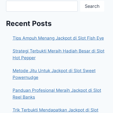
Search
Recent Posts
Tips Ampuh Menang Jackpot di Slot Fish Eye
Strategi Terbukti Meraih Hadiah Besar di Slot
Hot Pepper
Metode Jitu Untuk Jackpot di Slot Sweet
Powernudge
Panduan Profesional Meraih Jackpot di Slot
Reel Banks
Trik Terbukti Mendapatkan Jackpot di Slot