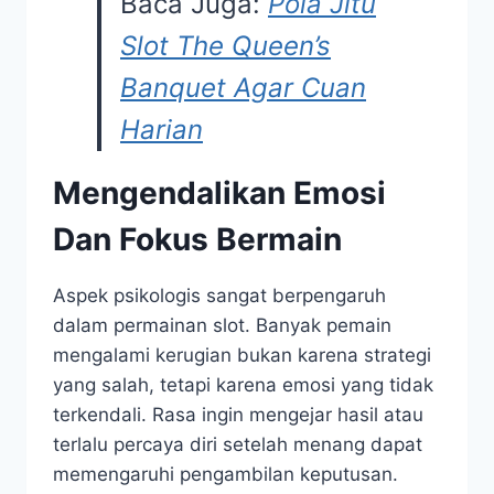
Baca Juga:
Pola Jitu
Slot The Queen’s
Banquet Agar Cuan
Harian
Mengendalikan Emosi
Dan Fokus Bermain
Aspek psikologis sangat berpengaruh
dalam permainan slot. Banyak pemain
mengalami kerugian bukan karena strategi
yang salah, tetapi karena emosi yang tidak
terkendali. Rasa ingin mengejar hasil atau
terlalu percaya diri setelah menang dapat
memengaruhi pengambilan keputusan.