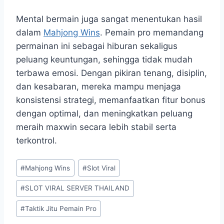
Mental bermain juga sangat menentukan hasil
dalam
Mahjong Wins
. Pemain pro memandang
permainan ini sebagai hiburan sekaligus
peluang keuntungan, sehingga tidak mudah
terbawa emosi. Dengan pikiran tenang, disiplin,
dan kesabaran, mereka mampu menjaga
konsistensi strategi, memanfaatkan fitur bonus
dengan optimal, dan meningkatkan peluang
meraih maxwin secara lebih stabil serta
terkontrol.
Post
#
Mahjong Wins
#
Slot Viral
Tags:
#
SLOT VIRAL SERVER THAILAND
#
Taktik Jitu Pemain Pro