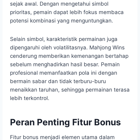
sejak awal. Dengan mengetahui simbol
prioritas, pemain dapat lebih fokus membaca
potensi kombinasi yang menguntungkan.
Selain simbol, karakteristik permainan juga
dipengaruhi oleh volatilitasnya. Mahjong Wins
cenderung memberikan kemenangan bertahap
sebelum menghadirkan hasil besar. Pemain
profesional memanfaatkan pola ini dengan
bermain sabar dan tidak terburu-buru
menaikkan taruhan, sehingga permainan terasa
lebih terkontrol.
Peran Penting Fitur Bonus
Fitur bonus menjadi elemen utama dalam