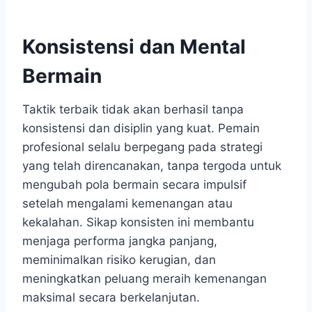
Konsistensi dan Mental
Bermain
Taktik terbaik tidak akan berhasil tanpa
konsistensi dan disiplin yang kuat. Pemain
profesional selalu berpegang pada strategi
yang telah direncanakan, tanpa tergoda untuk
mengubah pola bermain secara impulsif
setelah mengalami kemenangan atau
kekalahan. Sikap konsisten ini membantu
menjaga performa jangka panjang,
meminimalkan risiko kerugian, dan
meningkatkan peluang meraih kemenangan
maksimal secara berkelanjutan.